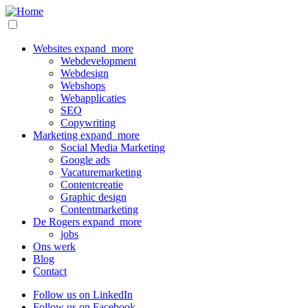
Overslaan
en
naar
de
Websites
expand_more
Main
inhoud
Webdevelopment
navigation
gaan
Webdesign
Webshops
Webapplicaties
SEO
Copywriting
Marketing
expand_more
Social Media Marketing
Google ads
Vacaturemarketing
Contentcreatie
Graphic design
Contentmarketing
De Rogers
expand_more
jobs
Ons werk
Blog
Contact
Follow us on LinkedIn
Follow us on Facebook